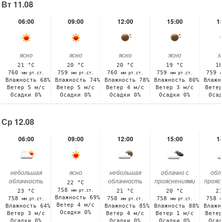
Вт 11.08
06:00
09:00
12:00
15:00
1
ясно
ясно
ясно
ясно
я
21 °C
20 °C
20 °C
19 °C
1
760
759
760
759
759
мм рт.ст.
мм рт.ст.
мм рт.ст.
мм рт.ст.
Влажность 68%
Влажность 74%
Влажность 78%
Влажность 80%
Влажн
Ветер 5 м/с
Ветер 5 м/с
Ветер 4 м/с
Ветер 3 м/с
Вете
Осадки 0%
Осадки 0%
Осадки 0%
Осадки 0%
Оса
Ср 12.08
06:00
09:00
12:00
15:00
1
небольшая
ясно
небольшая
облачно с
обл
облачность
облачность
прояснениями
прояс
22 °C
758
мм рт.ст.
23 °C
21 °C
20 °C
2
Влажность 69%
758
758
758
758
мм рт.ст.
мм рт.ст.
мм рт.ст.
Ветер 4 м/с
Влажность 64%
Влажность 85%
Влажность 88%
Влажн
Осадки 0%
Ветер 3 м/с
Ветер 4 м/с
Ветер 1 м/с
Вете
Осадки 0%
Осадки 0%
Осадки 0%
Оса