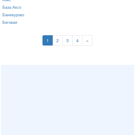
База Аксо
Баневурово
Беговая
1
2
3
4
»