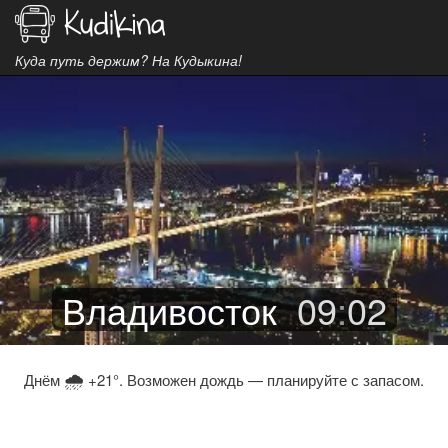
Куда путь держим? На Кудыкина!
Владивосток
09
:
02
🌧
Днём
+21°. Возможен дождь — планируйте с запасом.