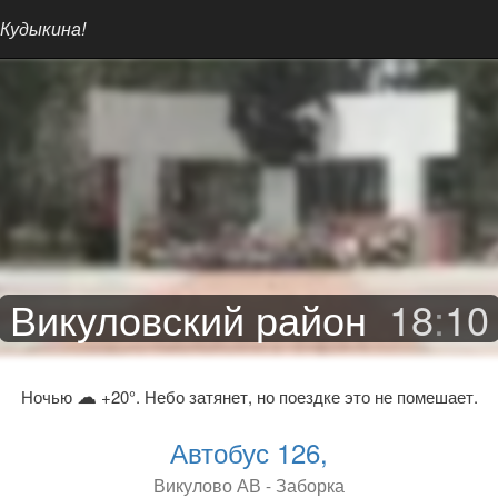
 Кудыкина!
Викуловский район
18
:
10
☁
Ночью
+20°. Небо затянет, но поездке это не помешает.
Автобус 126,
Викулово АВ - Заборка