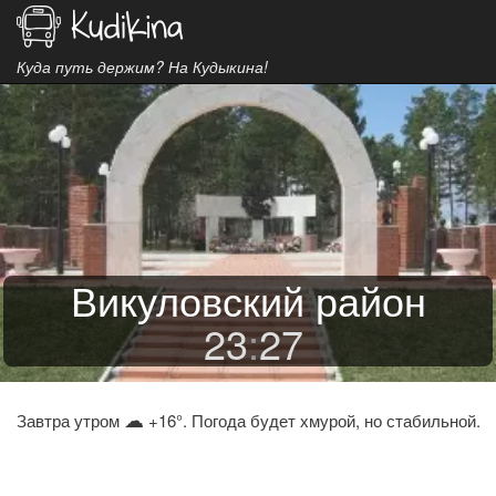
Куда путь держим? На Кудыкина!
Викуловский район
23
:
27
☁
Завтра утром
+16°. Погода будет хмурой, но стабильной.