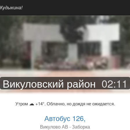
 Кудыкина!
Викуловский район
02
:
11
☁
Утром
+14°. Облачно, но дождя не ожидается.
Автобус 126,
Викулово АВ - Заборка