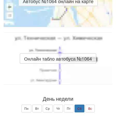
Автобус №1064 онлайн на карте
Онлайн табло автобуса №1064
День недели
Пн
Вт
Ср
Чт
Пт
Сб
Вс