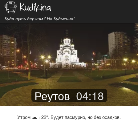
Куда путь держим? На Кудыкина!
Реутов
04
:
18
☁
Утром
+22°. Будет пасмурно, но без осадков.