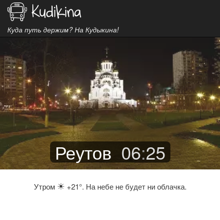
Куда путь держим? На Кудыкина!
Реутов
06
:
25
☀
Утром
+21°. На небе не будет ни облачка.