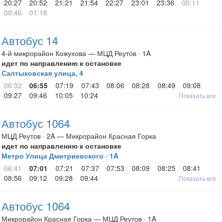
20:27
20:52
21:21
21:54
22:27
23:01
23:36
00:11
00:46
01:18
Автобус 14
4-й микрорайон Кожухова — МЦД Реутов · 1A
идет по направлению к остановке
Салтыковская улица, 4
06:32
06:55
07:19
07:43
08:06
08:28
08:49
09:08
09:27
09:46
10:05
10:24
Показать все
Автобус 1064
МЦД Реутов · 2A — Микрорайон Красная Горка
идет по направлению к остановке
Метро Улица Дмитриевского · 1A
06:41
07:01
07:21
07:37
07:53
08:09
08:25
08:41
08:56
09:12
09:28
09:44
Показать все
Автобус 1064
Микрорайон Красная Горка — МЦД Реутов · 1A