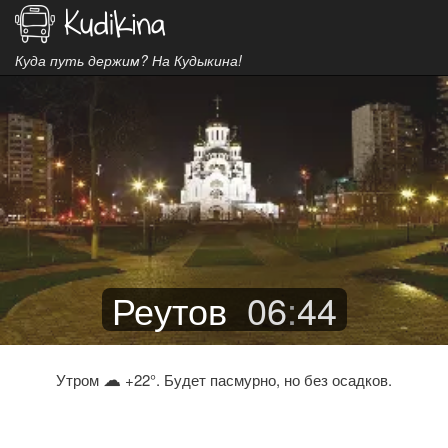
Куда путь держим? На Кудыкина!
Реутов
06
:
44
☁
Утром
+22°. Будет пасмурно, но без осадков.