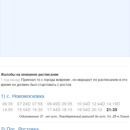
Жалобы на неверное расписание
1 год назад
Приехал то с города вовремя , но маршрут по расписанию в это
время он должен был стартовать с ростов
1) с. Новомосковка
06:35
07:24D
07:55
08:49D
09:35
10:34D
12:44D
14:19D
14:55
15:54D
16:30
17:44D
18:10
19:34D
20:10
21:35
Обозначения: D - от ост. Левобережный разъезд до ост. Ул. 25-я Линия
2) Пос. Ростовка