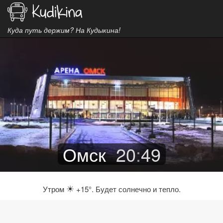
Куда путь держим? На Кудыкина!
Омск
20
:
49
☀
Утром
+15°. Будет солнечно и тепло.