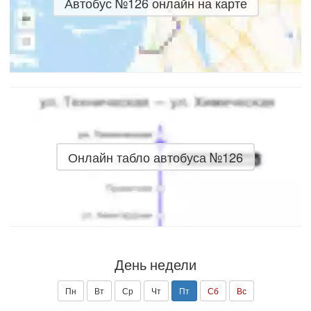
Автобус №126 онлайн на карте
Онлайн табло автобуса №126
День недели
Пн
Вт
Ср
Чт
Пт
Сб
Вс