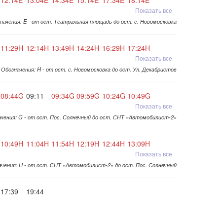
12:14E
13:04E
14:34E
15:14E
17:34E
18:14E
Показать все
начения: E - от ост. Театральная площадь до ост. с. Новомосковка
11:29H
12:14H
13:49H
14:24H
16:29H
17:24H
Показать все
Обозначения: H - от ост. с. Новомосковка до ост. Ул. Декабристов
08:44G
09:11
09:34G
09:59G
10:24G
10:49G
Показать все
чения: G - от ост. Пос. Солнечный до ост. СНТ «Автомобилист-2»
10:49H
11:04H
11:54H
12:19H
12:44H
13:09H
Показать все
чения: H - от ост. СНТ «Автомобилист-2» до ост. Пос. Солнечный
17:39
19:44