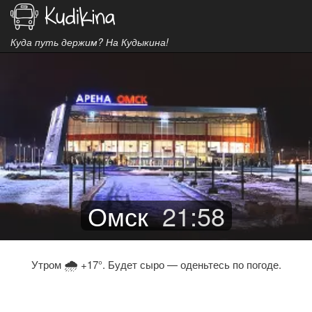
Куда путь держим? На Кудыкина!
Омск
21
:
58
🌧
Утром
+17°. Будет сыро — оденьтесь по погоде.