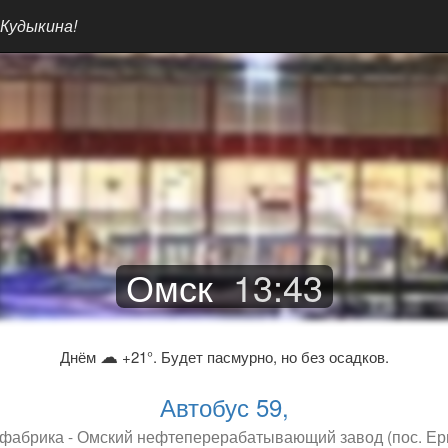
 Кудыкина!
Омск
13
:
43
☁
Днём
+21°. Будет пасмурно, но без осадков.
Автобус 59,
фабрика - Омский нефтеперерабатывающий завод (пос. Ер