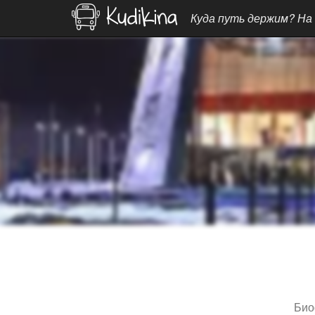
Куда путь держим? На
Био