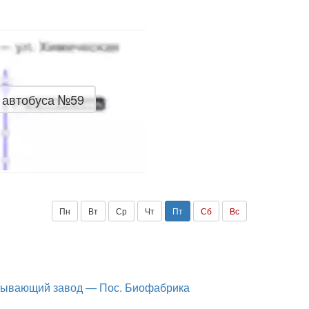
 автобуса №59
Пн
Вт
Ср
Чт
Пт
Сб
Вс
тывающий завод — Пос. Биофабрика