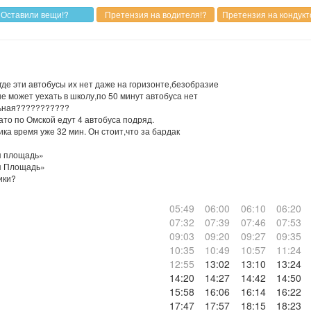
,где эти автобусы их нет даже на горизонте,безобразие
е может уехать в школу,по 50 минут автобуса нет
льная???????????
ато по Омской едут 4 автобуса подряд.
ка время уже 32 мин. Он стоит,что за бардак
ая площадь»
ая Площадь»
ики?
05:49
06:00
06:10
06:20
07:32
07:39
07:46
07:53
09:03
09:20
09:27
09:35
10:35
10:49
10:57
11:24
12:55
13:02
13:10
13:24
14:20
14:27
14:42
14:50
15:58
16:06
16:14
16:22
17:47
17:57
18:15
18:23