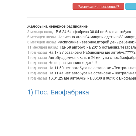
Жалобы на неверное расписание
3 месяца назад
В 6.24 биофабрика 30.04 не было автобуса
6 месяцев назад
Написано что в 24 минуты едет и в 38 минут
6 месяцев назад
Расписание неверное,второй день ребёнок н
11 месяцев назад
Где 58 автобус на 20:15 остановка театра
1 год назад
На 17:37 остановка Рабиновича где автобус????З
1 год назад
Автобус должен ехать в 24 минуты с пос.биофабри
1 год назад
Не по расписанию ходят!!!!!!
1 год назад
На 11:50 нет автобуса на остановке «Театральн
1 год назад
На 11:41 нет автобуса на остановке «Театральн
1 год назад
16.01.25 где автобусы на 06:00 и 06:10 с Биофабр
1) Пос. Биофабрика