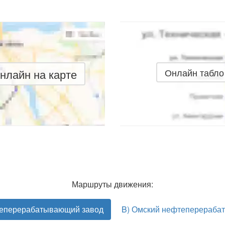
нлайн на карте
Онлайн табло
Маршруты движения:
теперерабатывающий завод
B) Омский нефтеперераба