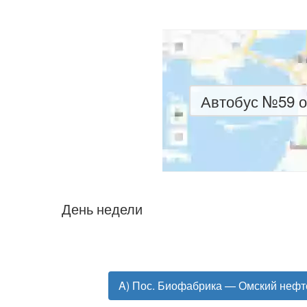
Автобус №59 о
День недели
A) Пос. Биофабрика — Омский неф