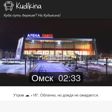
Куда путь держим? На Кудыкина!
Омск
02
:
33
☁
Утром
+16°. Облачно, но дождя не ожидается.