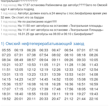
театральная???????????
1 год назад
На 17:37 остановка Рабиновича где автобус????Зато по Омской
едут 4 автобуса подряд.
1 год назад
Автобус должен ехать в 24 минуты с пос.биофабрика время уже
32 мин. Он стоит,что за бардак
1 год назад
Не по расписанию ходят!!!!!!
1 год назад
На 11:50 нет автобуса на остановке «Театральная площадь»
1 год назад
На 11:41 нет автобуса на остановке «Театральная Площадь»
1 год назад
16.01.25 где автобусы на 06:00 и 06:10 с Биофабрики?
1) Омский нефтеперерабатывающий завод
05:55
06:19
06:26
06:33
06:47
06:54
07:01
07:16
07:23
07:31
07:38
07:54
08:02
08:10
08:18
08:26
08:34
08:49
08:57
09:04
09:11
09:26
09:33
10:05
10:21
10:37
10:53
11:05
11:21
11:28
11:36
11:43
11:51
12:05
12:12
12:19
12:26
12:33
12:47
12:54
13:01
13:15
13:23
13:31
13:39
13:53
14:01
14:08
14:15
14:23
14:37
14:45
14:52
15:00
15:08
15:26
15:36
15:57
16:08
16:18
16:28
16:36
16:51
16:59
17:07
17:15
17:23
17:39
17:48
17:56
18:05
18:14
18:31
18:40
18:55
19:03
19:11
19:19
19:27
19:43
19:52
20:01
20:11
20:33
20:47
21:12
21:44
22:16