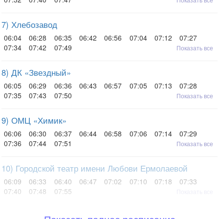
7) Хлебозавод
06:04
06:28
06:35
06:42
06:56
07:04
07:12
07:27
07:34
07:42
07:49
Показать все
8) ДК «Звездный»
06:05
06:29
06:36
06:43
06:57
07:05
07:13
07:28
07:35
07:43
07:50
Показать все
9) ОМЦ «Химик»
06:06
06:30
06:37
06:44
06:58
07:06
07:14
07:29
07:36
07:44
07:51
Показать все
10) Городской театр имени Любови Ермолаевой
06:09
06:33
06:40
06:47
07:02
07:10
07:18
07:33
07:40
07:48
07:55
Показать все