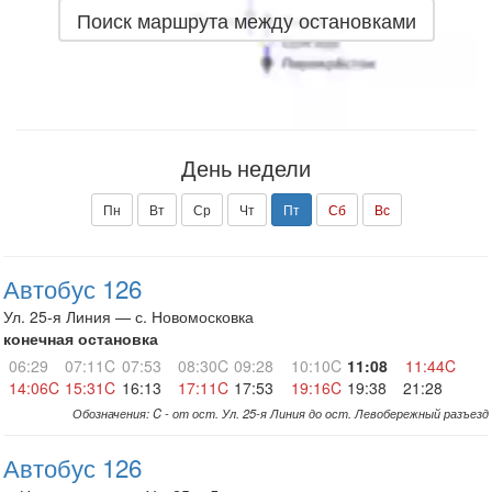
Поиск маршрута между остановками
День недели
Пн
Вт
Ср
Чт
Пт
Сб
Вс
Автобус 126
Ул. 25-я Линия — с. Новомосковка
конечная остановка
06:29
07:11C
07:53
08:30C
09:28
10:10C
11:08
11:44C
14:06C
15:31C
16:13
17:11C
17:53
19:16C
19:38
21:28
Обозначения: C - от ост. Ул. 25-я Линия до ост. Левобережный разъезд
Автобус 126