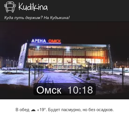
Куда путь держим? На Кудыкина!
Омск
10
:
18
☁
В обед
+19°. Будет пасмурно, но без осадков.