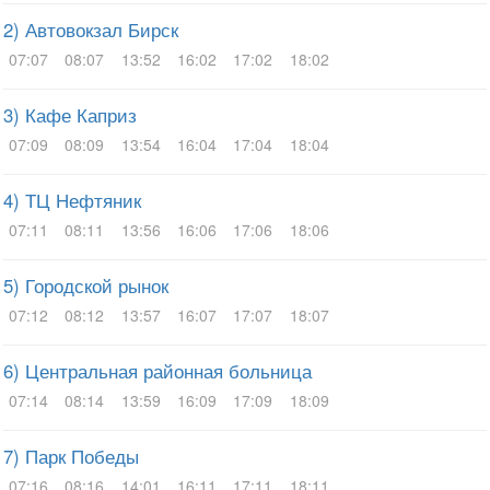
2) Автовокзал Бирск
07:07
08:07
13:52
16:02
17:02
18:02
3) Кафе Каприз
07:09
08:09
13:54
16:04
17:04
18:04
4) ТЦ Нефтяник
07:11
08:11
13:56
16:06
17:06
18:06
5) Городской рынок
07:12
08:12
13:57
16:07
17:07
18:07
6) Центральная районная больница
07:14
08:14
13:59
16:09
17:09
18:09
7) Парк Победы
07:16
08:16
14:01
16:11
17:11
18:11