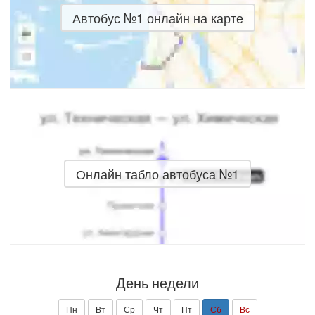
Автобус №1 онлайн на карте
Онлайн табло автобуса №1
День недели
Пн
Вт
Ср
Чт
Пт
Сб
Вс