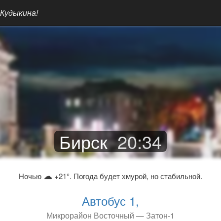
 Кудыкина!
Бирск
20
:
34
☁
Ночью
+21°. Погода будет хмурой, но стабильной.
Автобус 1,
Микрорайон Восточный — Затон-1