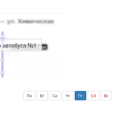
о автобуса №1
Пн
Вт
Ср
Чт
Пт
Сб
Вс