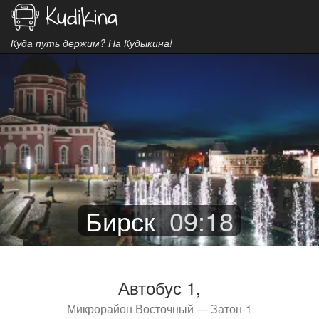
Куда путь держим? На Кудыкина!
Бирск
09
:
18
Автобус 1,
Микрорайон Восточный — Затон-1