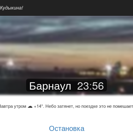
 Кудыкина!
Барнаул
23
:
56
☁
Завтра утром
+14°. Небо затянет, но поездке это не помешает
Остановка