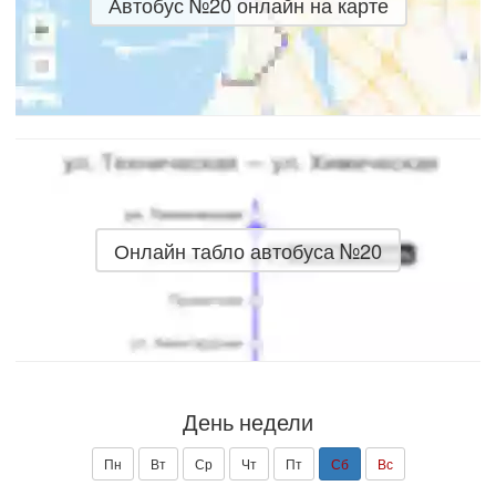
Автобус №20 онлайн на карте
Онлайн табло автобуса №20
День недели
Пн
Вт
Ср
Чт
Пт
Сб
Вс