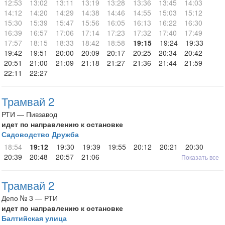
12:53
13:02
13:11
13:19
13:28
13:36
13:45
14:03
14:12
14:20
14:29
14:38
14:46
14:55
15:03
15:12
15:30
15:39
15:47
15:56
16:05
16:13
16:22
16:30
16:39
16:57
17:06
17:14
17:23
17:32
17:40
17:49
17:57
18:15
18:33
18:42
18:58
19:15
19:24
19:33
19:42
19:51
20:00
20:09
20:17
20:25
20:34
20:42
20:51
21:00
21:09
21:18
21:27
21:36
21:44
21:59
22:11
22:27
Трамвай 2
РТИ — Пивзавод
идет по направлению к остановке
Садоводство Дружба
18:54
19:12
19:30
19:39
19:55
20:12
20:21
20:30
20:39
20:48
20:57
21:06
Показать все
Трамвай 2
Депо № 3 — РТИ
идет по направлению к остановке
Балтийская улица