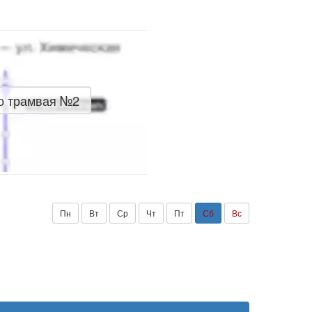
о трамвая №2
Пн
Вт
Ср
Чт
Пт
Сб
Вс