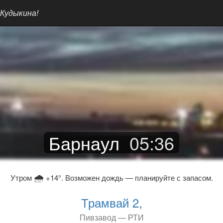
 Кудыкина!
Барнаул
05
:
36
🌧
Утром
+14°. Возможен дождь — планируйте с запасом.
Трамвай 2,
Пивзавод — РТИ