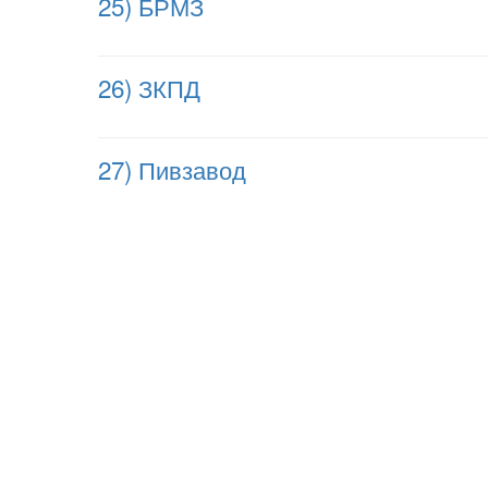
25) БРМЗ
26) ЗКПД
27) Пивзавод