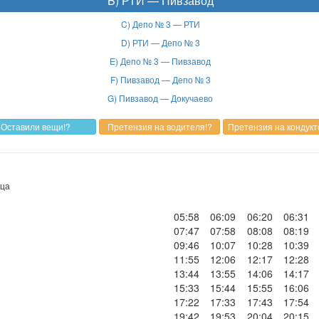
B) РТИ — Пивзавод
C) Депо № 3 — РТИ
D) РТИ — Депо № 3
E) Депо № 3 — Пивзавод
F) Пивзавод — Депо № 3
G) Пивзавод — Докучаево
ица
05:58
06:09
06:20
06:31
07:47
07:58
08:08
08:19
09:46
10:07
10:28
10:39
11:55
12:06
12:17
12:28
13:44
13:55
14:06
14:17
15:33
15:44
15:55
16:06
17:22
17:33
17:43
17:54
19:42
19:53
20:04
20:15