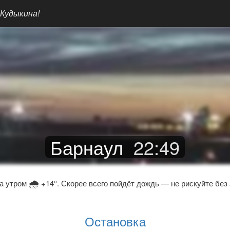
 Кудыкина!
Барнаул
22
:
49
🌧
а утром
+14°. Скорее всего пойдёт дождь — не рискуйте без 
Остановка