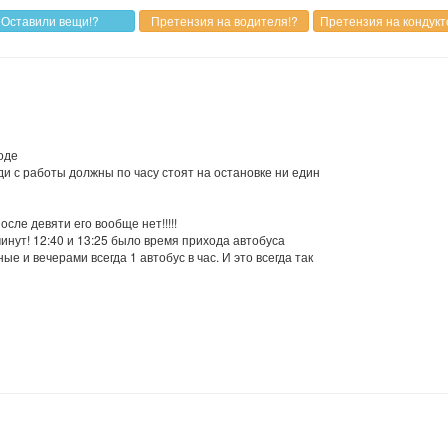
оде
ди с работы должны по часу стоят на остановке ни един
ле девяти его вообще нет!!!!!
инут! 12:40 и 13:25 было время прихода автобуса
е и вечерами всегда 1 автобус в час. И это всегда так