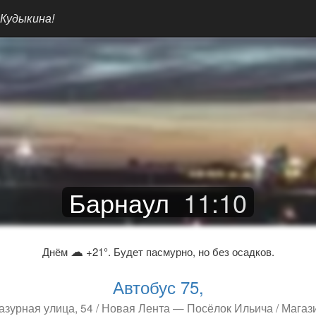
 Кудыкина!
Барнаул
11
:
10
☁
Днём
+21°. Будет пасмурно, но без осадков.
Автобус 75,
азурная улица, 54 / Новая Лента — Посёлок Ильича / Магаз