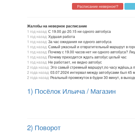
Жалобы на неверное расписание
1 год назад
С 19.00 до 20.15 ни одного автобуса
1 год назад
Худшая работа
1 год назад
За час ожидания ни одного автобуса
1 год назад
Самый ужасный и отвратительный маршрут в гор
1 год назад
Почему с 19.00 часов нет ни одного автобуса? Лю
1 год назад
Почему приходится ждать автобус целый час
1 год назад
Не работает, не видно автобус
2 года назад
Это самый стремный маршрут,по часу ждёшь,а пос
2 года назад
03.07.2024 интервал между автобусами был 45 м
2 года назад
Реальный промежуток в будни 30 минут, в выходны
1) Посёлок Ильича / Магазин
2) Поворот