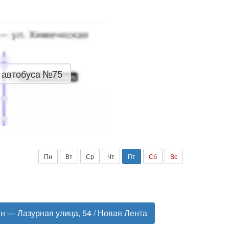
 автобуса №75
Пн
Вт
Ср
Чт
Пт
Сб
Вс
ин — Лазурная улица, 54 / Новая Лента