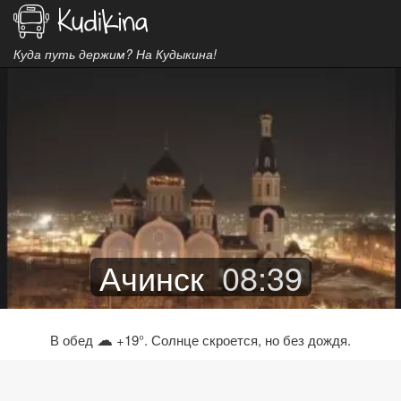
Куда путь держим? На Кудыкина!
Ачинск
08
:
39
☁
В обед
+19°. Солнце скроется, но без дождя.