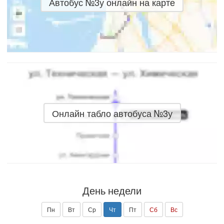
Автобус №3у онлайн на карте
Онлайн табло автобуса №3у
День недели
Пн
Вт
Ср
Чт
Пт
Сб
Вс