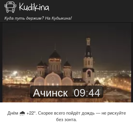
Куда путь держим? На Кудыкина!
Ачинск
09
:
44
🌧
Днём
+22°. Скорее всего пойдёт дождь — не рискуйте
без зонта.