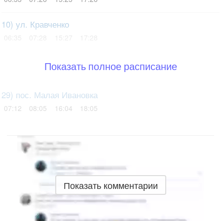
10) ул. Кравченко
06:35
07:28
15:27
17:28
Показать полное расписание
29) пос. Малая Ивановка
07:12
08:05
16:04
18:05
Показать комментарии