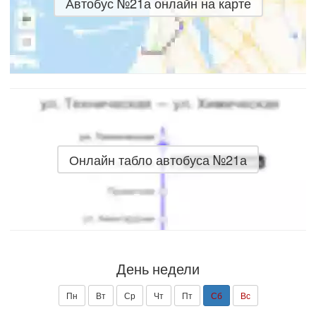
Автобус №21а онлайн на карте
Онлайн табло автобуса №21а
День недели
Пн
Вт
Ср
Чт
Пт
Сб
Вс