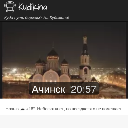
Куда путь держим? На Кудыкина!
Ачинск
20
:
57
☁
Ночью
+16°. Небо затянет, но поездке это не помешает.