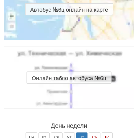
Автобус №6ц онлайн на карте
Онлайн табло автобуса №6ц
День недели
Пн
Вт
Ср
Чт
Пт
Сб
Вс