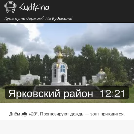
Куда путь держим? На Кудыкина!
Ярковский район
12
:
21
🌧
Днём
+23°. Прогнозируют дождь — зонт пригодится.