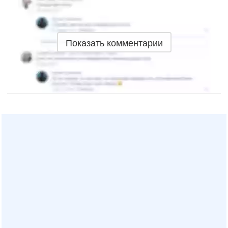
Автобус №741 на карте