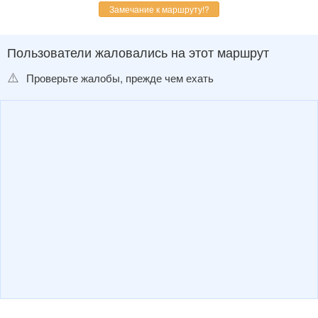
1) д.Мотуши
07:05
15:36
2) с.Дубровное
07:14
14:44
15:45
3) д.Космакова
07:19
14:49
15:50
4) д.Щучья
07:25
14:54
15:55
5) с.Ярково АС
05:30
13:50