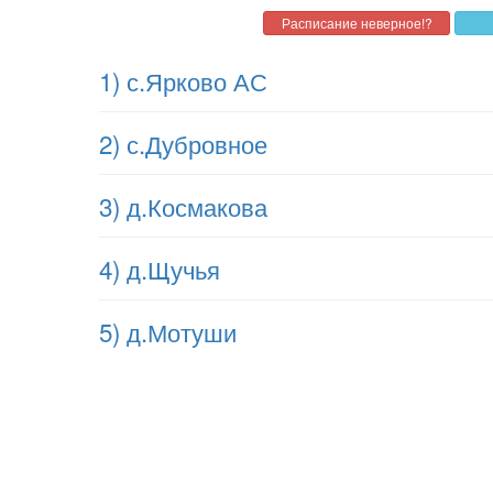
1) с.Ярково АС
2) с.Дубровное
3) д.Космакова
4) д.Щучья
5) д.Мотуши