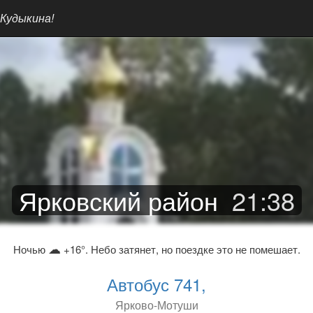
 Кудыкина!
Ярковский район
21
:
38
☁
Ночью
+16°. Небо затянет, но поездке это не помешает.
Автобус 741,
Ярково-Мотуши