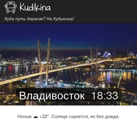
Куда путь держим? На Кудыкина!
Владивосток
18
:
33
☁
Ночью
+22°. Солнце скроется, но без дождя.