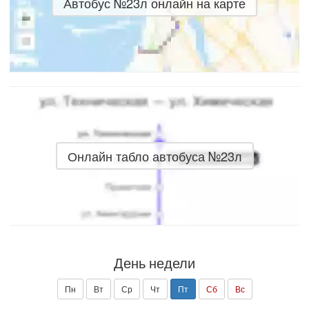
Автобус №23л онлайн на карте
Онлайн табло автобуса №23л
День недели
Пн
Вт
Ср
Чт
Пт
Сб
Вс