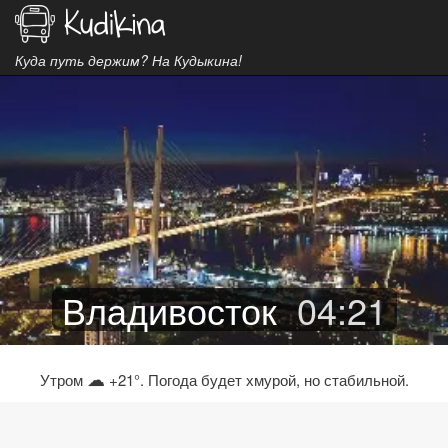
Куда путь держим? На Кудыкина!
Владивосток
04
:
21
☁
Утром
+21°. Погода будет хмурой, но стабильной.