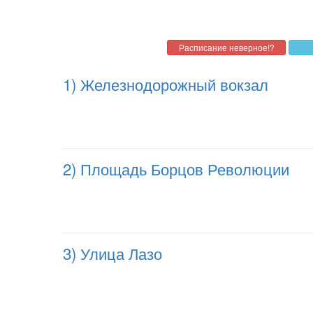
1) Железнодорожный вокзал
2) Площадь Борцов Революции
3) Улица Лазо