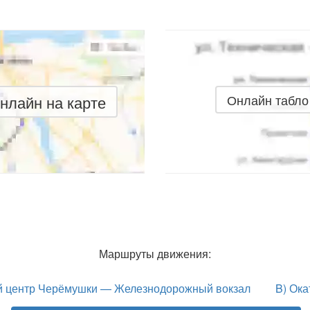
нлайн на карте
Онлайн табло
Маршруты движения:
й центр Черёмушки — Железнодорожный вокзал
B) Ок