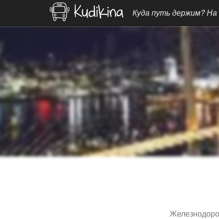
Куда путь держим? На
Железнодоро