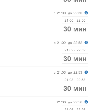
с
21:00
до
22:50
21:00 - 22:50
30 мин
с
21:02
до
22:52
21:02 - 22:52
30 мин
с
21:03
до
22:53
21:03 - 22:53
30 мин
с
21:06
до
22:56
21:06 - 22:56