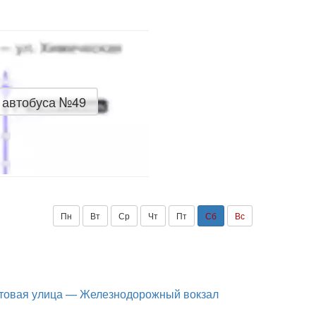
 автобуса №49
Пн
Вт
Ср
Чт
Пт
Сб
Вс
атовая улица — Железнодорожный вокзал