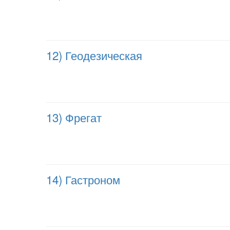
12) Геодезическая
13) Фрегат
14) Гастроном