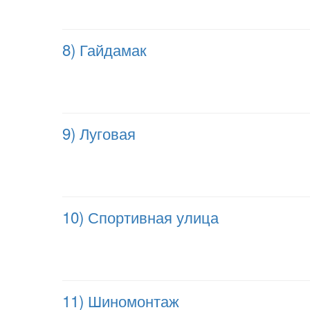
8) Гайдамак
9) Луговая
10) Спортивная улица
11) Шиномонтаж