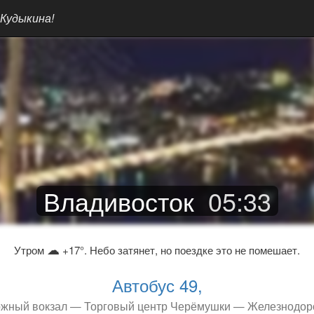
 Кудыкина!
Владивосток
05
:
33
☁
Утром
+17°. Небо затянет, но поездке это не помешает.
Автобус 49,
жный вокзал — Торговый центр Черёмушки — Железнодор