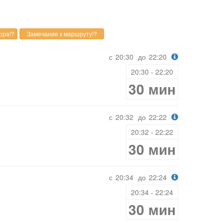
с
20:30
до
22:20
20:30 - 22:20
30 мин
с
20:32
до
22:22
20:32 - 22:22
30 мин
с
20:34
до
22:24
20:34 - 22:24
30 мин