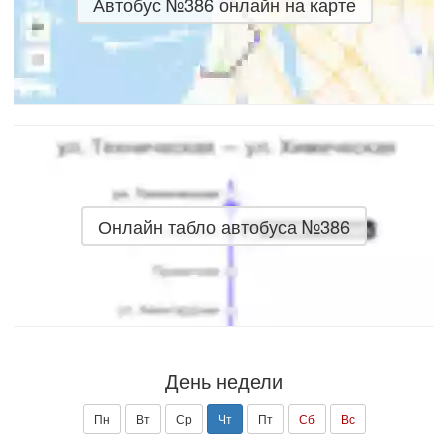
Автобус №386 онлайн на карте
Онлайн табло автобуса №386
День недели
Пн
Вт
Ср
Чт
Пт
Сб
Вс