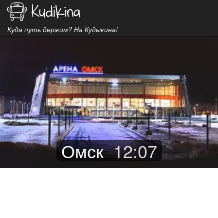
Куда путь держим? На Кудыкина!
Омск
12
:
07