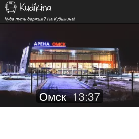
Куда путь держим? На Кудыкина!
Омск
13
:
37