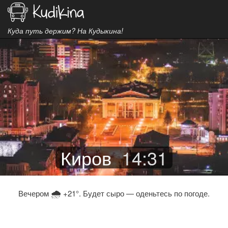
Куда путь держим? На Кудыкина!
Киров
14
:
31
🌧
Вечером
+21°. Будет сыро — оденьтесь по погоде.