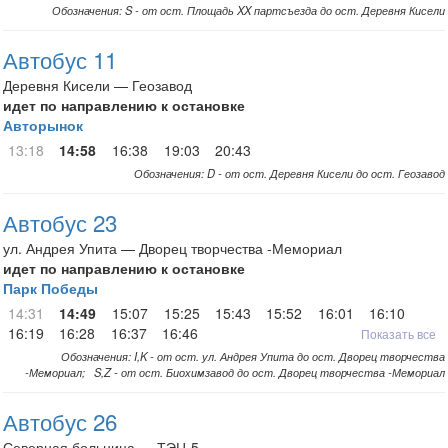
Обозначения: S - от ост. Площадь XX партсъезда до ост. Деревня Кисели
Автобус 11
Деревня Кисели — Геозавод
идет по направлению к остановке
Авторынок
13:18
14:58
16:38
19:03
20:43
Обозначения: D - от ост. Деревня Кисели до ост. Геозавод
Автобус 23
ул. Андрея Упита — Дворец творчества -Мемориал
идет по направлению к остановке
Парк Победы
14:31
14:49
15:07
15:25
15:43
15:52
16:01
16:10
16:19
16:28
16:37
16:46
Показать все
Обозначения: I,K - от ост. ул. Андрея Упита до ост. Дворец творчества
-Мемориал; S,Z - от ост. Биохимзавод до ост. Дворец творчества -Мемориал
Автобус 26
Северная больница — ТЭЦ-5