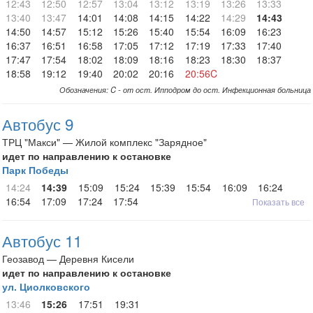
12:43
12:50
12:57
13:04
13:12
13:19
13:26
13:33
13:40
13:47
14:01
14:08
14:15
14:22
14:29
14:43
14:50
14:57
15:12
15:26
15:40
15:54
16:09
16:23
16:37
16:51
16:58
17:05
17:12
17:19
17:33
17:40
17:47
17:54
18:02
18:09
18:16
18:23
18:30
18:37
18:58
19:12
19:40
20:02
20:16
20:56C
Обозначения: C - от ост. Ипподром до ост. Инфекционная больница
Автобус 9
ТРЦ "Макси" — Жилой комплекс "Зарядное"
идет по направлению к остановке
Парк Победы
14:24
14:39
15:09
15:24
15:39
15:54
16:09
16:24
16:54
17:09
17:24
17:54
Показать все
Автобус 11
Геозавод — Деревня Кисели
идет по направлению к остановке
ул. Циолковского
13:46
15:26
17:51
19:31