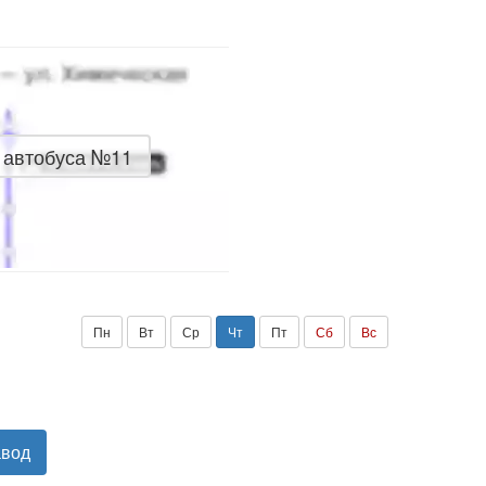
 автобуса №11
Пн
Вт
Ср
Чт
Пт
Сб
Вс
авод