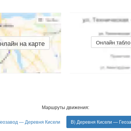
нлайн на карте
Онлайн табло
Маршруты движения:
Геозавод — Деревня Кисели
B) Деревня Кисели — Геоз