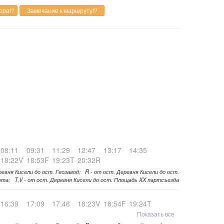
08:11
09:31
11:29
12:47
13:17
14:35
18:22V
18:53F
19:23T
20:32R
ревня Кисели до ост. Геозавод; R - от ост. Деревня Кисели до ост.
та; T,V - от ост. Деревня Кисели до ост. Площадь XX партсъезда
16:39
17:09
17:46
18:23V
18:54F
19:24T
Показать все