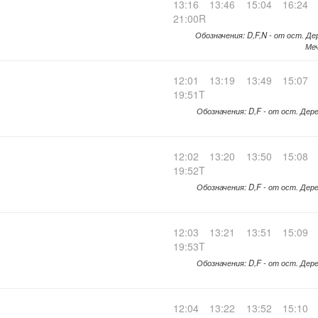
13:16
13:46
15:04
16:24
21:00R
Обозначения: D,F,N - от ост. Де
Меч
12:01
13:19
13:49
15:07
19:51T
Обозначения: D,F - от ост. Дере
12:02
13:20
13:50
15:08
19:52T
Обозначения: D,F - от ост. Дере
12:03
13:21
13:51
15:09
19:53T
Обозначения: D,F - от ост. Дере
12:04
13:22
13:52
15:10