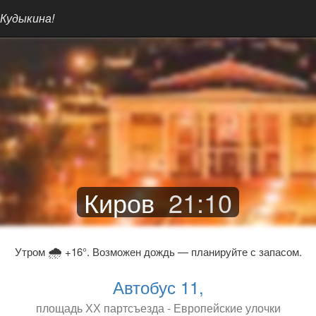
 Кудыкина!
Киров
21
:
10
🌧
Утром
+16°. Возможен дождь — планируйте с запасом.
Автобус 11,
площадь ХХ партсъезда - Европейские улочки