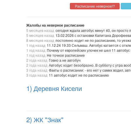
Жалобы на неверное расписание
5 месяцев назад
сегодня ждала автобус минут 40, он просто
5 месяцев назад
13.02.2026 с остановки Капитана Дорофеева 
8 месяцев назад
постоянно ходит не по расписанию, то уезжа
1 год назад
11.12.24 19.33 Сельмаш. Автобус катается с отк
1 год назад
Почему от европейских улочек не шел 11 автобус
1 год назад
Не точное расписание
2 года назад
Говно а не автобуч
2 года назад
Автобус ходит безобразно. В субботу с утра воо
3 года назад
Факты о расписании: - его нет у самих водил, а
3 года назад
11 автобус ездит не по расписанию
1) Деревня Кисели
2) ЖК "Знак"