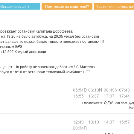
 проезжает остановку Капитана Дорофеева
на 19.20 не было автобуса, на 20.35 уехал без остановки
ет раньше,то позже. бывает просто проезжает остановки!!!!!
люченным GPS
 в 12.50? Каждый день ездит
бще нет. На работу не знаем как добраться? С Михеева.
втобуса в 18:10 от остановки тепличный комбинат НЕТ
05:54D
06:19N
06:49N
07:43
15:55
16:37
17:07
17:44
Обозначения: D,F,N - от ост. Де
Меч
12:49
13:19
14:37
15:57
20:34R