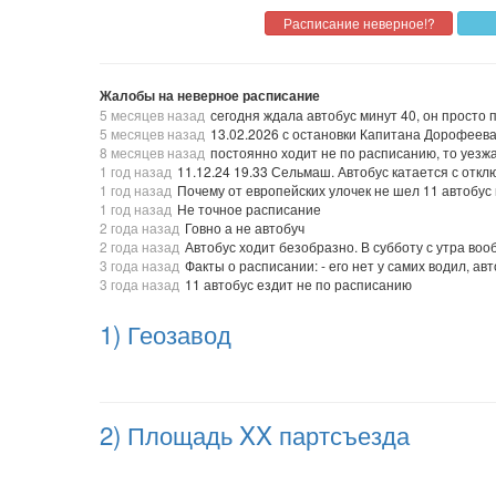
Жалобы на неверное расписание
5 месяцев назад
сегодня ждала автобус минут 40, он просто
5 месяцев назад
13.02.2026 с остановки Капитана Дорофеева 
8 месяцев назад
постоянно ходит не по расписанию, то уезжа
1 год назад
11.12.24 19.33 Сельмаш. Автобус катается с отк
1 год назад
Почему от европейских улочек не шел 11 автобус
1 год назад
Не точное расписание
2 года назад
Говно а не автобуч
2 года назад
Автобус ходит безобразно. В субботу с утра воо
3 года назад
Факты о расписании: - его нет у самих водил, а
3 года назад
11 автобус ездит не по расписанию
1) Геозавод
2) Площадь XX партсъезда