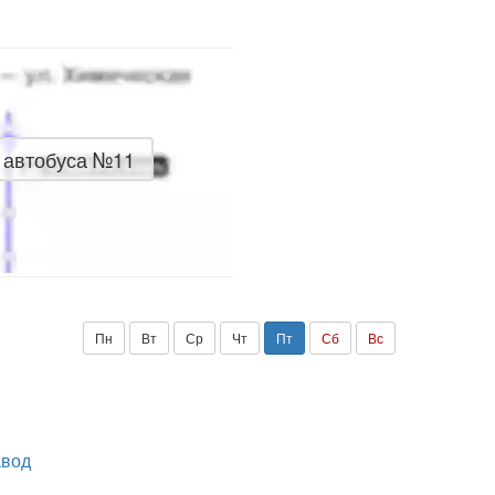
 автобуса №11
Пн
Вт
Ср
Чт
Пт
Сб
Вс
авод