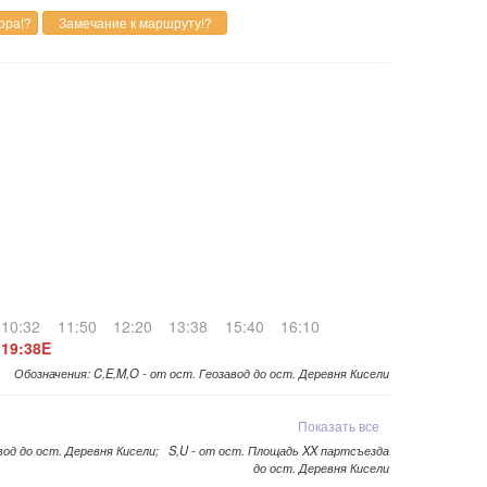
10:32
11:50
12:20
13:38
15:40
16:10
19:38E
Обозначения: C,E,M,O - от ост. Геозавод до ост. Деревня Кисели
Показать все
авод до ост. Деревня Кисели; S,U - от ост. Площадь XX партсъезда
до ост. Деревня Кисели