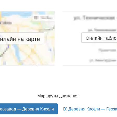
нлайн на карте
Онлайн табло
Маршруты движения:
Геозавод — Деревня Кисели
B) Деревня Кисели — Геоз