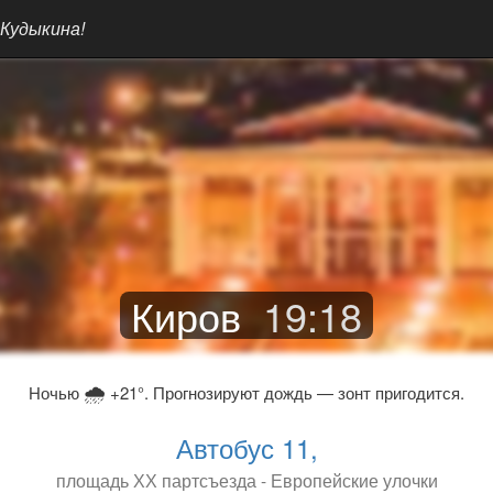
 Кудыкина!
Киров
19
:
18
🌧
Ночью
+21°. Прогнозируют дождь — зонт пригодится.
Автобус 11,
площадь ХХ партсъезда - Европейские улочки