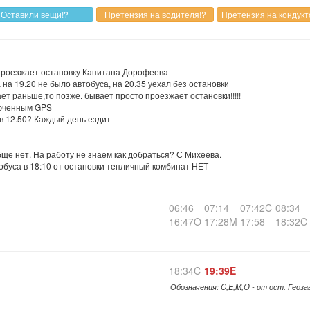
 проезжает остановку Капитана Дорофеева
на 19.20 не было автобуса, на 20.35 уехал без остановки
ет раньше,то позже. бывает просто проезжает остановки!!!!!
люченным GPS
 в 12.50? Каждый день ездит
бще нет. На работу не знаем как добраться? С Михеева.
втобуса в 18:10 от остановки тепличный комбинат НЕТ
06:46
07:14
07:42C
08:34
16:47O
17:28M
17:58
18:32C
18:34C
19:39E
Обозначения: C,E,M,O - от ост. Геоз