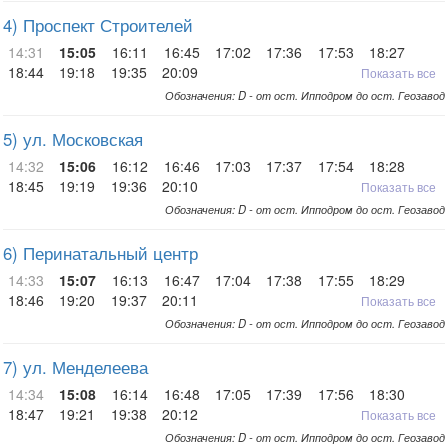
4) Проспект Строителей
14:31
15:05
16:11
16:45
17:02
17:36
17:53
18:27
18:44
19:18
19:35
20:09
Показать все
Обозначения: D - от ост. Ипподром до ост. Геозавод
5) ул. Московская
14:32
15:06
16:12
16:46
17:03
17:37
17:54
18:28
18:45
19:19
19:36
20:10
Показать все
Обозначения: D - от ост. Ипподром до ост. Геозавод
6) Перинатальный центр
14:33
15:07
16:13
16:47
17:04
17:38
17:55
18:29
18:46
19:20
19:37
20:11
Показать все
Обозначения: D - от ост. Ипподром до ост. Геозавод
7) ул. Менделеева
14:34
15:08
16:14
16:48
17:05
17:39
17:56
18:30
18:47
19:21
19:38
20:12
Показать все
Обозначения: D - от ост. Ипподром до ост. Геозавод