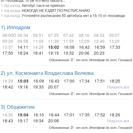
от Геозавода, то уж что могу сказать...
1 год назад
Автобус так и не приехал
1 год назад
НЕКОГДА НЕ ЕЗДЯТ ПО РАСПИСАНИЮ
1 год назад
Уточняйте расписание 50 автобуса нет в 15-10 от геозавода
1) Ипподром
06:00D
06:34
06:51
07:25
07:42
08:16
08:33
09:07
09:24
09:58
11:04
11:38
11:55
12:29
12:46
13:20
13:37
14:11
14:28
15:02
16:08
16:42
16:59
17:33
17:50
18:24
18:41
19:15
19:32
20:06
20:23
Обозначения: D - от ост. Ипподром до ост. Геозавод
2) ул. Космонавта Владислава Волкова
14:29
15:03
16:09
16:43
17:00
17:34
17:51
18:25
18:42
19:16
19:33
20:07
Показать все
Обозначения: D - от ост. Ипподром до ост. Геозавод
3) Общежитие
14:30
15:04
16:10
16:44
17:01
17:35
17:52
18:26
18:43
19:17
19:34
20:08
Показать все
Обозначения: D - от ост. Ипподром до ост. Геозавод