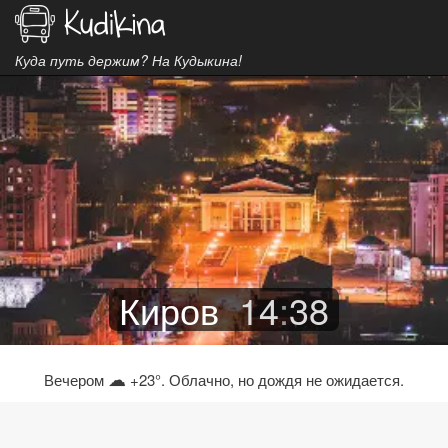
Куда путь держим? На Кудыкина!
Киров
14
:
38
☁
Вечером
+23°. Облачно, но дождя не ожидается.