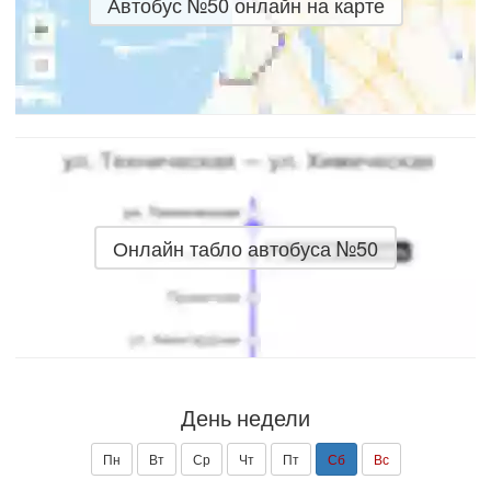
Автобус №50 онлайн на карте
Онлайн табло автобуса №50
День недели
Пн
Вт
Ср
Чт
Пт
Сб
Вс