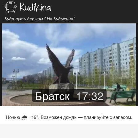
Куда путь держим? На Кудыкина!
Братск
17
:
32
🌧
Ночью
+19°. Возможен дождь — планируйте с запасом.