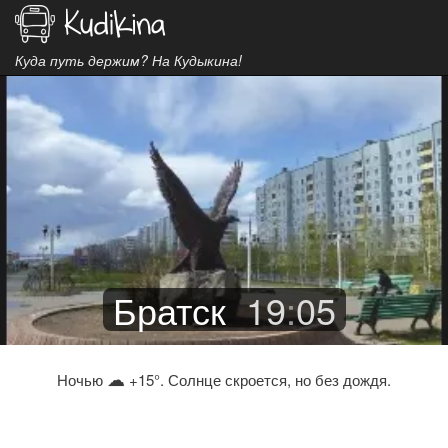
Куда путь держим? На Кудыкина!
Братск
19
:
05
☁
Ночью
+15°. Солнце скроется, но без дождя.