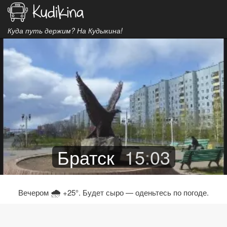
Куда путь держим? На Кудыкина!
Братск
15
:
03
🌧
Вечером
+25°. Будет сыро — оденьтесь по погоде.