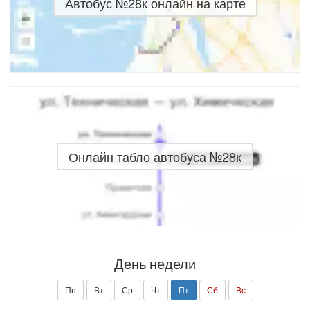
Автобус №28к онлайн на карте
Онлайн табло автобуса №28к
День недели
Пн
Вт
Ср
Чт
Пт
Сб
Вс