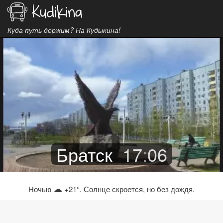
Куда путь держим? На Кудыкина!
Братск
17
:
06
☁
Ночью
+21°. Солнце скроется, но без дождя.