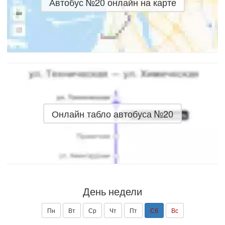
Автобус №20 онлайн на карте
Онлайн табло автобуса №20
День недели
Пн
Вт
Ср
Чт
Пт
Сб
Вс