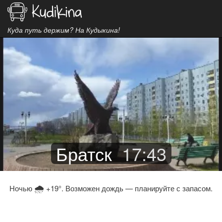
Куда путь держим? На Кудыкина!
Братск
17
:
43
🌧
Ночью
+19°. Возможен дождь — планируйте с запасом.