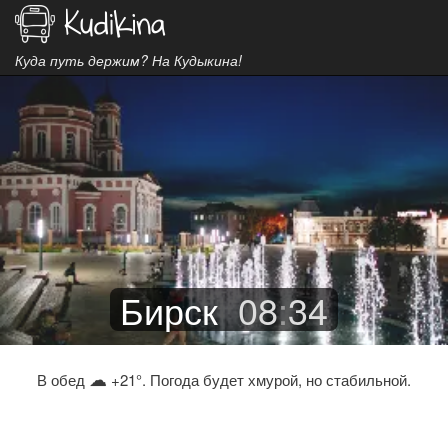
Куда путь держим? На Кудыкина!
Бирск
08
:
34
☁
В обед
+21°. Погода будет хмурой, но стабильной.