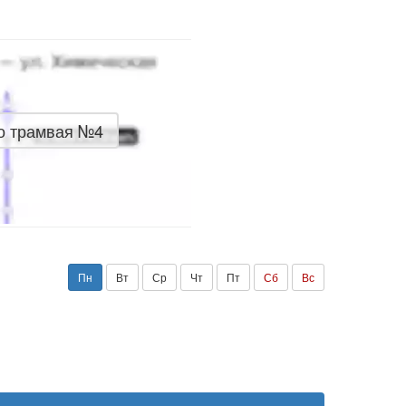
о трамвая №4
Пн
Вт
Ср
Чт
Пт
Сб
Вс