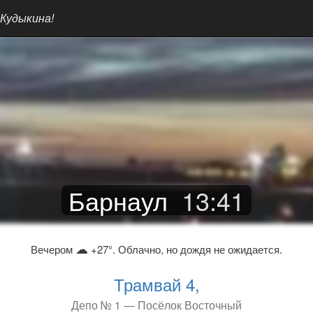
 Кудыкина!
Барнаул
13
:
41
☁
Вечером
+27°. Облачно, но дождя не ожидается.
Трамвай 4,
Депо № 1 — Посёлок Восточный