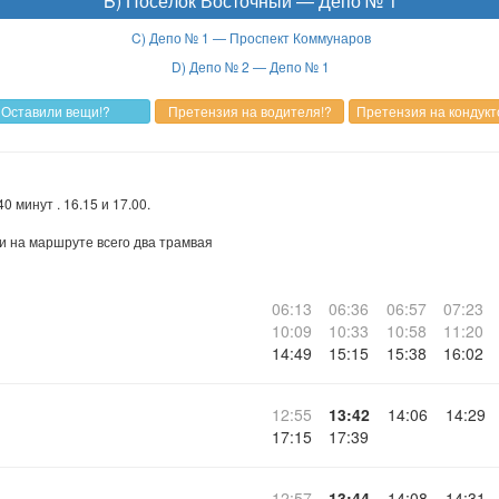
B) Посёлок Восточный — Депо № 1
C) Депо № 1 — Проспект Коммунаров
D) Депо № 2 — Депо № 1
0 минут . 16.15 и 17.00.
ли на маршруте всего два трамвая
06:13
06:36
06:57
07:23
10:09
10:33
10:58
11:20
14:49
15:15
15:38
16:02
12:55
13:42
14:06
14:29
17:15
17:39
12:57
13:44
14:08
14:31