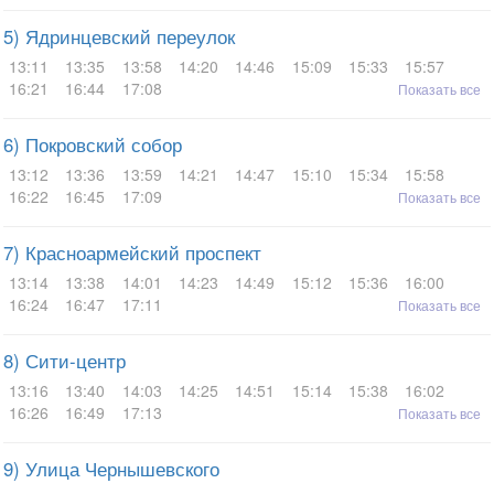
5) Ядринцевский переулок
13:11
13:35
13:58
14:20
14:46
15:09
15:33
15:57
16:21
16:44
17:08
Показать все
6) Покровский собор
13:12
13:36
13:59
14:21
14:47
15:10
15:34
15:58
16:22
16:45
17:09
Показать все
7) Красноармейский проспект
13:14
13:38
14:01
14:23
14:49
15:12
15:36
16:00
16:24
16:47
17:11
Показать все
8) Сити-центр
13:16
13:40
14:03
14:25
14:51
15:14
15:38
16:02
16:26
16:49
17:13
Показать все
9) Улица Чернышевского