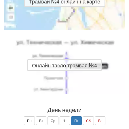
Трамвай №4 онлайн на карте
Онлайн табло трамвая №4
День недели
Пн
Вт
Ср
Чт
Пт
Сб
Вс