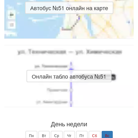
Автобус №51 онлайн на карте
Онлайн табло автобуса №51
День недели
Пн
Вт
Ср
Чт
Пт
Сб
Вс